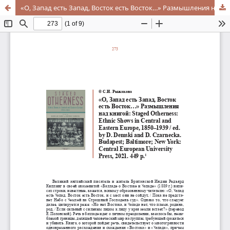
«О, Запад есть Запад, Восток есть Восток…» Размышления над книгой: Staged Otherness: Ethnic Shows in Central and Eastern Europe, 1850–1939 / ed. by D. Demski and D. Czarnecka. Budapest; Baltimore; New York: Central European University Press, 2021