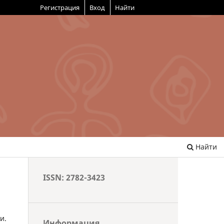
Регистрация
Вход
Найти
Найти
ISSN: 2782-3423
и.
Информация