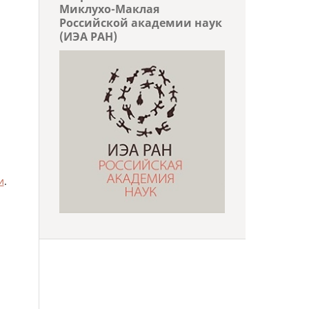
Миклухо-Маклая
Российской академии наук
(ИЭА РАН)
и
.