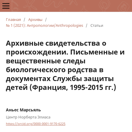
Главная
/
Архивы
/
№ 1 (2021): Антропологии/Anthropologies
/
Статьи
Архивные свидетельства о
происхождении. Письменные и
вещественные следы
биологического родства в
документах Службы защиты
детей (Франция, 1995-2015 гг.)
Аньес Марсьяль
Центр Норберта Элиаса
https://orcid.org/0000-0001-9170-6225